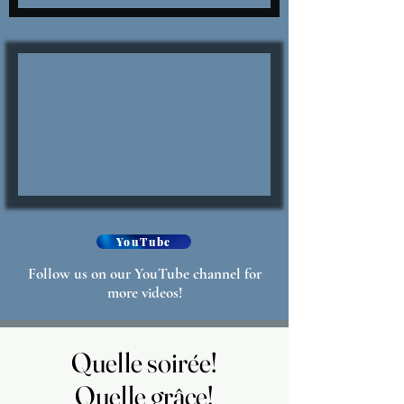
YouTube
Follow
us on our YouTube channel for
more videos!
Quelle soirée!
Quelle soirée!
Quelle grâce!
Quelle grâce!